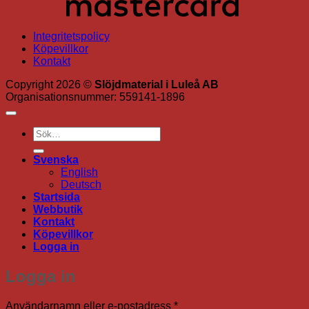
Integritetspolicy
Köpevillkor
Kontakt
Copyright 2026 ©
Slöjdmaterial i Luleå AB
Organisationsnummer: 559141-1896
Sök
efter:
Svenska
English
Deutsch
Startsida
Webbutik
Kontakt
Köpevillkor
Logga in
Logga in
Obligatoriskt
Användarnamn eller e-postadress
*