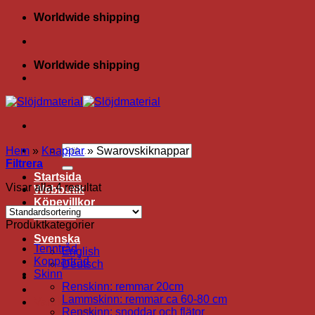
Skip
Worldwide shipping
to
content
Worldwide shipping
Sök
Hem
»
Knappar
»
Swarovskiknappar
efter:
Filtrera
Startsida
Visar alla 4 resultat
Webbutik
Köpevillkor
Kontakt
Produktkategorier
Svenska
Tenntråd
English
Koppartråd
Deutsch
Skinn
Renskinn: remmar 20cm
Lammskinn: remmar ca 60-80 cm
Varukorg /
0.00
kr
Renskinn: snoddar och flätor