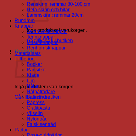
Renskinn: remmar 80-100 cm
Hela skinn och bitar
Lammskinn: remmar 20cm
Rundrem
Knappar
Inga produkter i varukorgen.
Swarovskiknappar
Tennknappar
Gå tillbaka till butiken
Masurknappar
Renhornsknappar
Varukorg
Materialsats
Tillbehör
Böcker
Pärlsilke
Kläde
Lim
Nålar
Inga produkter i varukorgen.
Nålpåträdare
Gå tillbaka till butiken
Satinsnöre
Påpress
Grafitpasta
Vliselin
Nylontråd
Falsk sentråd
Pärlor
Rosé-guldpärlor