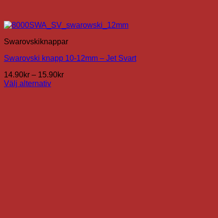
Swarovskiknappar
Swarovski knapp 10-12mm – Jet Svart
Prisintervall:
14.90
kr
–
15.90
kr
14.90kr
Välj alternativ
Den
till
här
15.90kr
produkten
har
flera
varianter.
De
olika
alternativen
kan
väljas
på
produktsidan