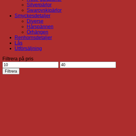
Silverpärlor
Swarovskipärlor
Smyckesdetaljer
Diverse
Hårspännen
Örhängen
Renhornsdetaljer
Lås
Utförsäljning
Filtrera på pris
Min
Max
pris
pris
Filtrera