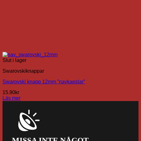
Slut i lager
Swarovskiknappar
Swarovski knapp 12mm ”navkapslar”
15.90
kr
Läs mer
MISSA INTE NÅGOT