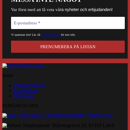
ra nyheter och erbjudanden!
Var först med att få veta vå
Vi spammar inte! Läs vår
integritetspolicy
för mer info.
Sidor
Integritetspolicy
Köpevillkor
Webbutik
KONTAKTA OSS
INFO@SLOJDMATERIAL.COM
Blåmesgränd 16, 97454 Luleå