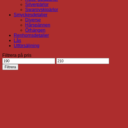
Silverpärlor
Swarovskipärlor
Smyckesdetaljer
Diverse
Hårspännen
Örhängen
Renhornsdetaljer
Lås
Utförsäljning
Filtrera på pris
Min
Max
pris
pris
Filtrera