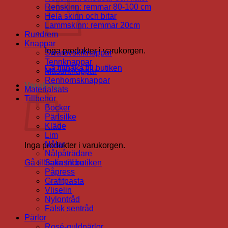
Renskinn: remmar 80-100 cm
Hela skinn och bitar
Lammskinn: remmar 20cm
Rundrem
Knappar
Inga produkter i varukorgen.
Swarovskiknappar
Tennknappar
Gå tillbaka till butiken
Masurknappar
Renhornsknappar
Varukorg
Materialsats
Tillbehör
Böcker
Pärlsilke
Kläde
Lim
Nålar
Inga produkter i varukorgen.
Nålpåträdare
Gå tillbaka till butiken
Satinsnöre
Påpress
Grafitpasta
Vliselin
Nylontråd
Falsk sentråd
Pärlor
Rosé-guldpärlor