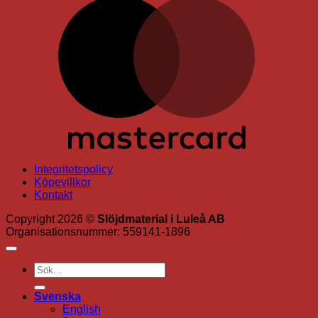
M
Integritetspolicy
Köpevillkor
Kontakt
Copyright 2026 ©
Slöjdmaterial i Luleå AB
Organisationsnummer: 559141-1896
Sök
efter:
Svenska
English