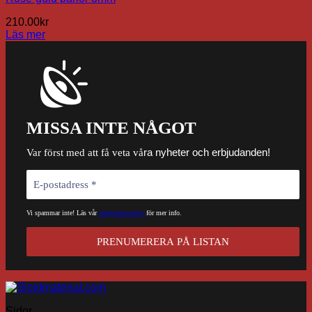
210.00
kr
Läs mer
MISSA INTE NÅGOT
ra nyheter och erbjudanden!
Var först med att få veta vå
Vi spammar inte! Läs vår
integritetspolicy
för mer info.
Sidor