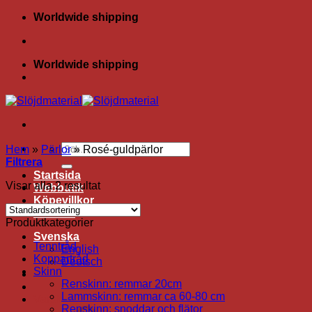
Skip
Worldwide shipping
to
content
Worldwide shipping
Sök
Hem
»
Pärlor
»
Rosé-guldpärlor
efter:
Filtrera
Startsida
Visar alla 2 resultat
Webbutik
Köpevillkor
Kontakt
Produktkategorier
Svenska
Tenntråd
English
Koppartråd
Deutsch
Skinn
Renskinn: remmar 20cm
Lammskinn: remmar ca 60-80 cm
Varukorg /
0.00
kr
Renskinn: snoddar och flätor