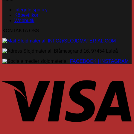
Integritetspolicy
Köpevillkor
Webbutik
KONTAKTA OSS
INFO@SLOJDMATERIAL.COM
Blåmesgränd 16, 97454 Luleå
FACEBOOK |
INSTAGRAM
V