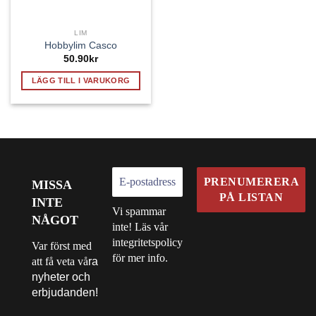
LIM
Hobbylim Casco
50.90
kr
LÄGG TILL I VARUKORG
MISSA
INTE
Vi spammar
NÅGOT
inte! Läs vår
integritetspolicy
Var först med
för mer info.
att få veta vå
ra
nyheter och
erbjudanden!