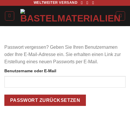
WELTWEITER VERSAND
Zum
Inhalt
springen
Passwort vergessen? Geben Sie Ihren Benutzernamen
oder Ihre E-Mail-Adresse ein. Sie erhalten einen Link zur
Erstellung eines neuen Passworts per E-Mail.
*Pflicht
Benutzername oder E-Mail
PASSWORT ZURÜCKSETZEN