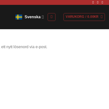
Svenska
VARUKORG /
0.00
KR
tt nytt lösenord via e-post.