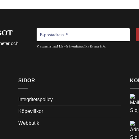
GOT
heter och
Vi spammar inte! Läs vår
integritetspolicy
för mer info.
SIDOR
KO
Integritetspolicy
Köpevillkor
Webbutik