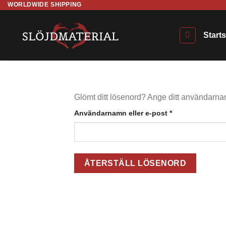
WORLDWIDE SHIPPING
Skip
to
content
Start
Glömt ditt lösenord? Ange ditt användarnamn
Obligatoriskt
Användarnamn eller e-post
*
ÅTERSTÄLL LÖSENORD