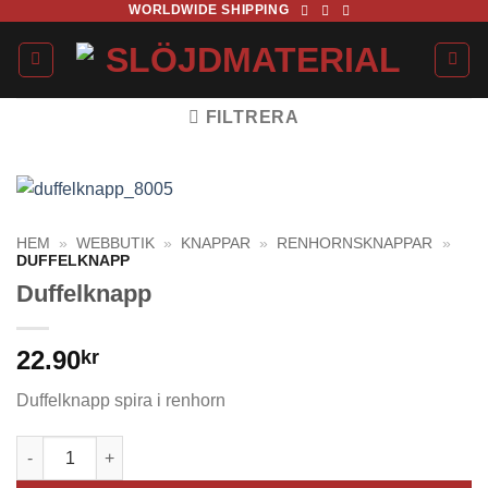
WORLDWIDE SHIPPING
Skip
to
content
FILTRERA
HEM
»
WEBBUTIK
»
KNAPPAR
»
RENHORNSKNAPPAR
»
DUFFELKNAPP
Duffelknapp
22.90
kr
Duffelknapp spira i renhorn
Duffelknapp mängd