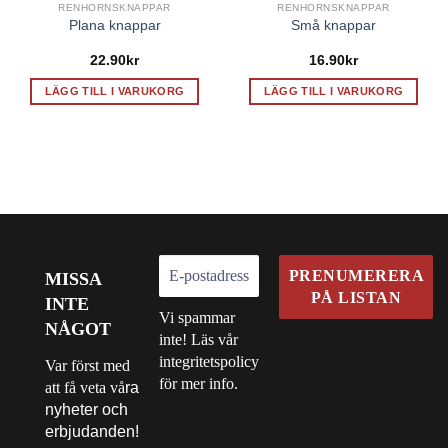
RENHORNSKNAPPAR
RENHORNSKNAPPAR
Plana knappar
Små knappar
22.90
kr
16.90
kr
LÄGG TILL I VARUKORG
LÄGG TILL I VARUKORG
MISSA
INTE
Vi spammar
NÅGOT
inte! Läs vår
integritetspolicy
Var först med
för mer info.
att få veta vå
ra
nyheter och
erbjudanden!