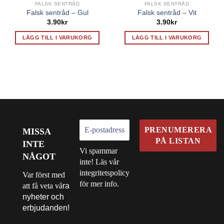
FALSK SENTRÅD
FALSK SENTRÅD
Falsk sentråd – Gul
Falsk sentråd – Vit
3.90
kr
3.90
kr
LÄGG TILL I VARUKORG
LÄGG TILL I VARUKORG
MISSA
INTE
Vi spammar
NÅGOT
inte! Läs vår
integritetspolicy
Var först med
för mer info.
att få veta vå
ra
nyheter och
erbjudanden!