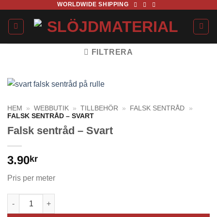
WORLDWIDE SHIPPING
Skip
to
content
FILTRERA
HEM
»
WEBBUTIK
»
TILLBEHÖR
»
FALSK SENTRÅD
»
FALSK SENTRÅD – SVART
Falsk sentråd – Svart
3.90
kr
Pris per meter
Falsk sentråd - Svart mängd