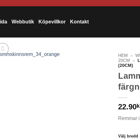
sida
Webbutik
Köpevillkor
Kontakt
HEM
»
W
20CM
»
(20CM)
Lamm
färgn
22.90
k
Remmar i
Välj bredd