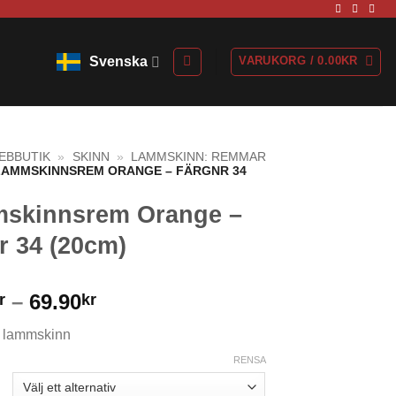
Svenska
VARUKORG /
0.00
KR
EBBUTIK
»
SKINN
»
LAMMSKINN: REMMAR
LAMMSKINNSREM ORANGE – FÄRGNR 34
skinnsrem Orange –
r 34 (20cm)
Prisintervall:
–
69.90
r
kr
22.90kr
 lammskinn
till
69.90kr
RENSA