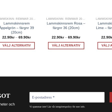
LAMMSKINN: REMMAR 20CM
LAMMSKINN: REMMAR 20CM
Lammskinnsrem
Lammskinnsrem Rosa –
Lammski
Äppelgrön – färgnr 39
färgnr 36 (20cm)
Lime – fä
(20cm)
Prisintervall:
Prisintervall:
22.90
kr
–
69.90
kr
22.90
kr
–
69.90
kr
22.90
k
22.90kr
22.90kr
till
till
VÄLJ ALTERNATIV
VÄLJ ALTERNATIV
VÄLJ 
69.90kr
69.90kr
Den
Den
här
här
produkten
produkten
har
har
flera
flera
varianter.
varianter.
De
De
olika
olika
GOT
alternativen
alternativen
kan
kan
heter och
Vi spammar inte! Läs vår
integritetspolicy
för mer info.
väljas
väljas