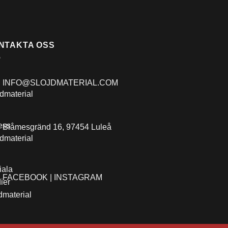
på
på
på
produktsidan
produktsidan
produ
NTAKTA OSS
INFO@SLOJDMATERIAL.COM
Blåmesgränd 16, 97454 Luleå
FACEBOOK |
INSTAGRAM