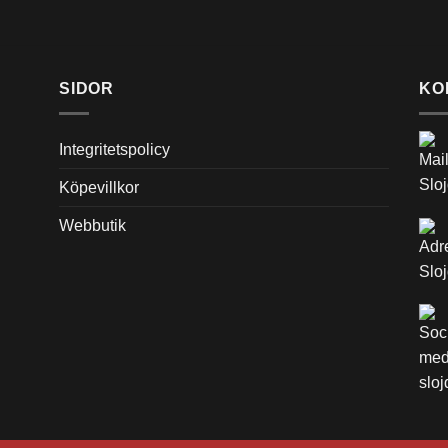
på
på
produktsidan
produktsidan
SIDOR
KO
Integritetspolicy
Köpevillkor
Webbutik