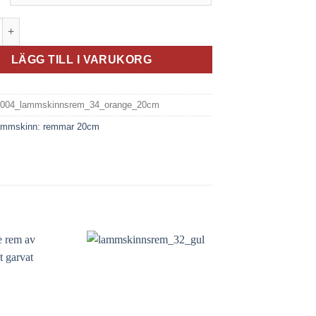
srem Orange - färgnr 34 (20cm) mängd
LÄGG TILL I VARUKORG
2004_lammskinnsrem_34_orange_20cm
ammskinn: remmar 20cm