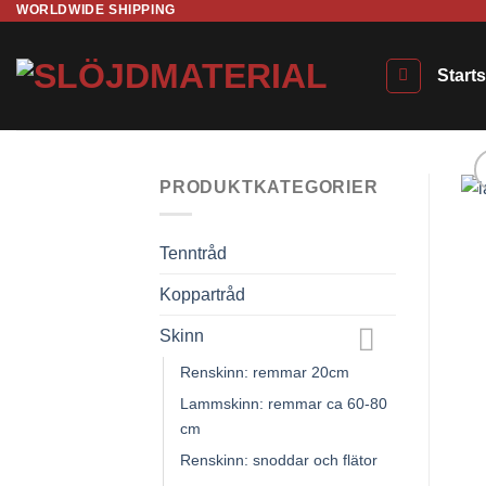
WORLDWIDE SHIPPING
Skip
to
content
Start
PRODUKTKATEGORIER
Tenntråd
Koppartråd
Skinn
Renskinn: remmar 20cm
Lammskinn: remmar ca 60-80
cm
Renskinn: snoddar och flätor