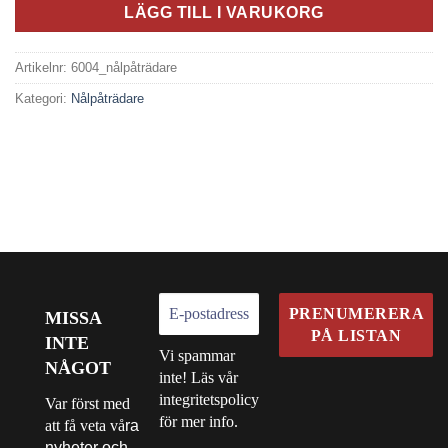
LÄGG TILL I VARUKORG
Artikelnr:
6004_nålpåträdare
Kategori:
Nålpåträdare
MISSA
INTE
Vi spammar
NÅGOT
inte! Läs vår
integritetspolicy
Var först med
för mer info.
att få veta vå
ra
nyheter och