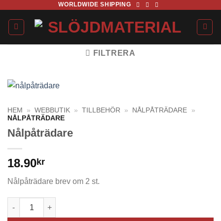
WORLDWIDE SHIPPING
Skip
to
content
FILTRERA
HEM
»
WEBBUTIK
»
TILLBEHÖR
»
NÅLPÅTRÄDARE
»
NÅLPÅTRÄDARE
Nålpåträdare
18.90
kr
Nålpåträdare brev om 2 st.
Nålpåträdare mängd