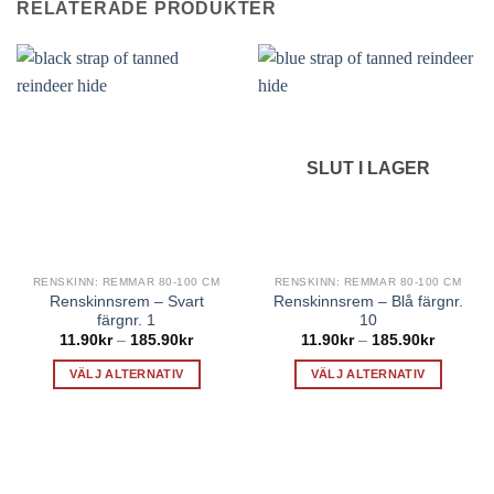
RELATERADE PRODUKTER
SLUT I LAGER
RENSKINN: REMMAR 80-100 CM
RENSKINN: REMMAR 80-100 CM
Renskinnsrem – Svart
Renskinnsrem – Blå färgnr.
färgnr. 1
10
Prisintervall:
Prisinterv
11.90
kr
–
185.90
kr
11.90
kr
–
185.90
kr
11.90kr
11.90kr
till
till
VÄLJ ALTERNATIV
VÄLJ ALTERNATIV
185.90kr
185.90k
Den
Den
här
här
produkten
produkten
har
har
flera
flera