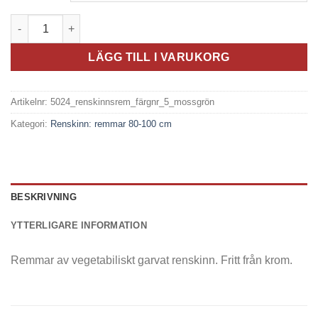
Renskinnsrem - Mossgrön färgnr. 5 mängd
LÄGG TILL I VARUKORG
Artikelnr:
5024_renskinnsrem_färgnr_5_mossgrön
Kategori:
Renskinn: remmar 80-100 cm
BESKRIVNING
YTTERLIGARE INFORMATION
Remmar av vegetabiliskt garvat renskinn. Fritt från krom.