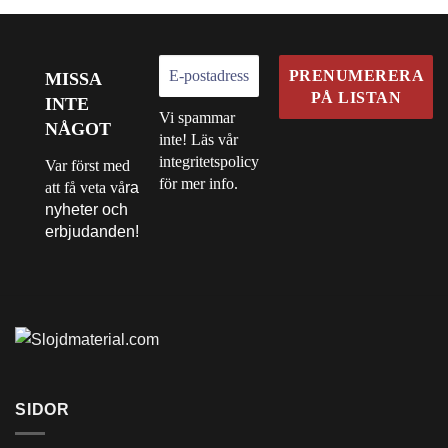
varianter.
varianter.
De
De
olika
olika
MISSA
alternativen
alternativen
INTE
kan
kan
Vi spammar
väljas
väljas
NÅGOT
inte! Läs vår
på
på
integritetspolicy
Var först med
produktsidan
produktsidan
för mer info.
att få veta vå
ra
nyheter och
erbjudanden!
SIDOR