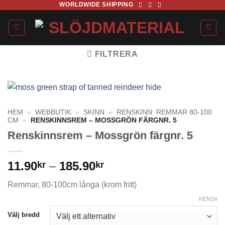
WORLDWIDE SHIPPING
Skip
to
content
FILTRERA
HEM
»
WEBBUTIK
»
SKINN
»
RENSKINN: REMMAR 80-100
CM
»
RENSKINNSREM – MOSSGRÖN FÄRGNR. 5
Renskinnsrem – Mossgrön färgnr. 5
Prisintervall:
11.90
–
185.90
kr
kr
11.90kr
Remmar, 80-100cm långa (krom fritt)
till
185.90kr
RENSA
Välj bredd