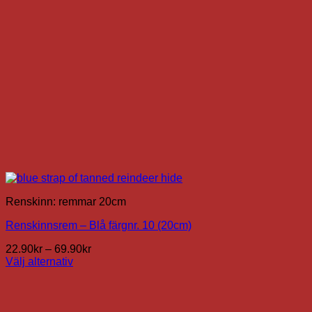
väljas
på
produktsidan
Renskinn: remmar 20cm
Renskinnsrem – Blå färgnr. 10 (20cm)
Prisintervall:
22.90
kr
–
69.90
kr
22.90kr
Välj alternativ
Den
till
här
69.90kr
produkten
har