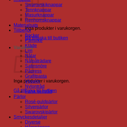
Swarovskiknappar
Tennknappar
Masurknappar
Renhornsknappar
Materialsats
Inga produkter i varukorgen.
Tillbehör
Böcker
Gå tillbaka till butiken
Pärlsilke
Kläde
Varukorg
Lim
Nålar
Nålpåträdare
Satinsnöre
Påpress
Grafitpasta
Inga produkter i varukorgen.
Vliselin
Nylontråd
Gå tillbaka till butiken
Falsk sentråd
Pärlor
Rosé-guldpärlor
Silverpärlor
Swarovskipärlor
Smyckesdetaljer
Diverse