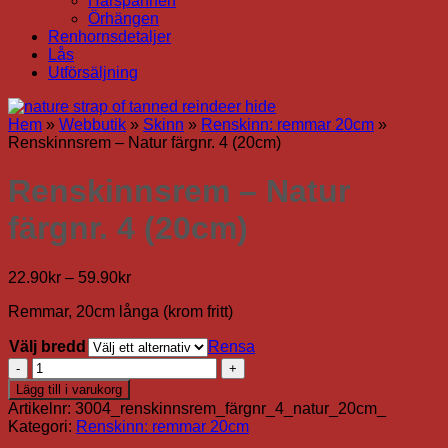
Hårspännen
Örhängen
Renhornsdetaljer
Lås
Utförsäljning
Hem
»
Webbutik
»
Skinn
»
Renskinn: remmar 20cm
»
Renskinnsrem – Natur färgnr. 4 (20cm)
Renskinnsrem – Natur
färgnr. 4 (20cm)
Prisintervall:
22.90
kr
–
59.90
kr
22.90kr
Remmar, 20cm långa (krom fritt)
till
59.90kr
Välj bredd
Rensa
Renskinnsrem
-
Lägg till i varukorg
Natur
Artikelnr:
3004_renskinnsrem_färgnr_4_natur_20cm_
färgnr.
Kategori:
Renskinn: remmar 20cm
4