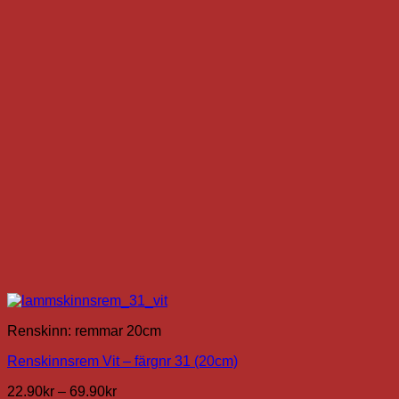
De
olika
alternativen
kan
väljas
på
produktsidan
Renskinn: remmar 20cm
Renskinnsrem Vit – färgnr 31 (20cm)
Prisintervall:
22.90
kr
–
69.90
kr