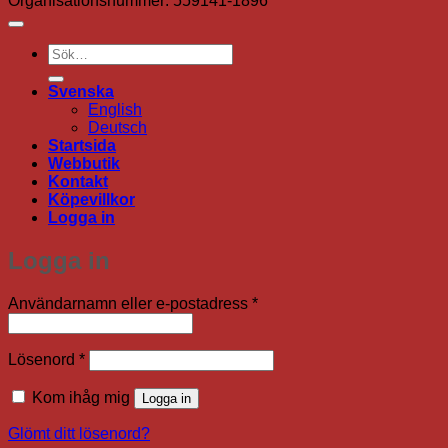
Organisationsnummer: 559141-1896
Sök
efter:
Svenska
English
Deutsch
Startsida
Webbutik
Kontakt
Köpevillkor
Logga in
Logga in
Obligatoriskt
Användarnamn eller e-postadress
*
Obligatoriskt
Lösenord
*
Kom ihåg mig
Logga in
Glömt ditt lösenord?