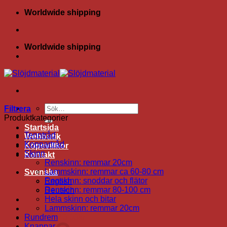
Skip
Worldwide shipping
to
content
Worldwide shipping
Sök
Filtrera
efter:
Produktkategorier
Startsida
Tenntråd
Webbutik
Koppartråd
Köpevillkor
Skinn
Kontakt
Renskinn: remmar 20cm
Lammskinn: remmar ca 60-80 cm
Svenska
Renskinn: snoddar och flätor
English
Renskinn: remmar 80-100 cm
Deutsch
Hela skinn och bitar
Lammskinn: remmar 20cm
Rundrem
Varukorg /
0.00
kr
Knappar