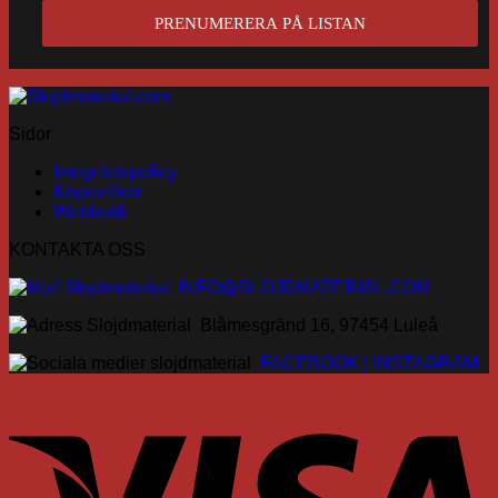
Sidor
Integritetspolicy
Köpevillkor
Webbutik
KONTAKTA OSS
INFO@SLOJDMATERIAL.COM
Blåmesgränd 16, 97454 Luleå
FACEBOOK |
INSTAGRAM
V