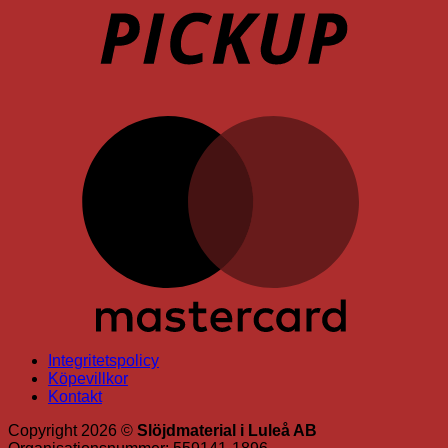
M
Integritetspolicy
Köpevillkor
Kontakt
Copyright 2026 ©
Slöjdmaterial i Luleå AB