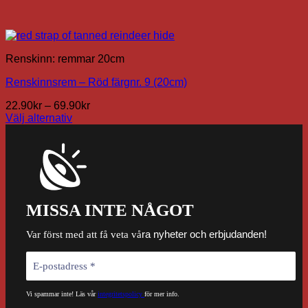
Renskinn: remmar 20cm
Renskinnsrem – Röd färgnr. 9 (20cm)
Prisintervall:
22.90
kr
–
69.90
kr
22.90kr
Välj alternativ
Den
till
här
69.90kr
produkten
har
flera
varianter.
De
MISSA INTE NÅGOT
olika
alternativen
ra nyheter och erbjudanden!
Var först med att få veta vå
kan
väljas
på
produktsidan
Vi spammar inte! Läs vår
integritetspolicy
för mer info.