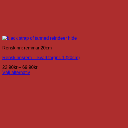
Renskinn: remmar 20cm
Renskinnsrem – Svart färgnr. 1 (20cm)
Prisintervall:
22.90
kr
–
69.90
kr
22.90kr
Välj alternativ
Den
till
här
69.90kr
produkten
har
flera
varianter.
De
olika
alternativen
kan