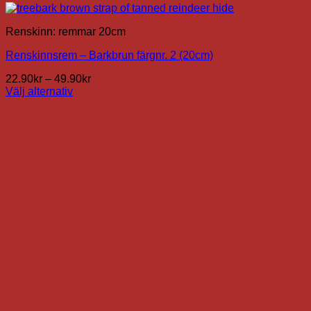
Renskinn: remmar 20cm
Renskinnsrem – Barkbrun färgnr. 2 (20cm)
Prisintervall:
22.90
kr
–
49.90
kr
22.90kr
Välj alternativ
Den
till
här
49.90kr
produkten
har
flera
varianter.
De
olika
alternativen
kan
väljas
på
produktsidan