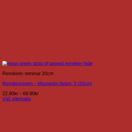
Renskinn: remmar 20cm
Renskinnsrem – Mossgrön färgnr. 5 (20cm)
Prisintervall:
22.90
kr
–
69.90
kr
22.90kr
Välj alternativ
Den
till
här
69.90kr
produkten
har
flera
varianter.