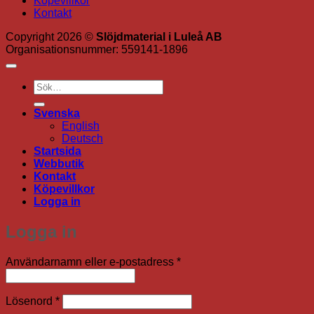
Köpevillkor
Kontakt
Copyright 2026 ©
Slöjdmaterial i Luleå AB
Organisationsnummer: 559141-1896
Sök
efter:
Svenska
English
Deutsch
Startsida
Webbutik
Kontakt
Köpevillkor
Logga in
Logga in
Obligatoriskt
Användarnamn eller e-postadress
*
Obligatoriskt
Lösenord
*