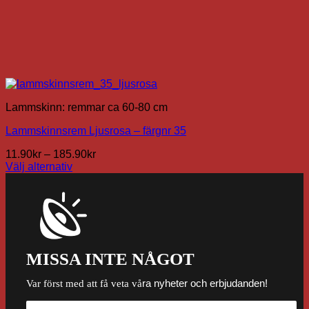
Lammskinn: remmar ca 60-80 cm
Lammskinnsrem Ljusrosa – färgnr 35
Prisintervall:
11.90
kr
–
185.90
kr
11.90kr
Välj alternativ
Den
till
här
185.90kr
produkten
har
flera
varianter.
De
MISSA INTE NÅGOT
olika
alternativen
ra nyheter och erbjudanden!
Var först med att få veta vå
kan
väljas