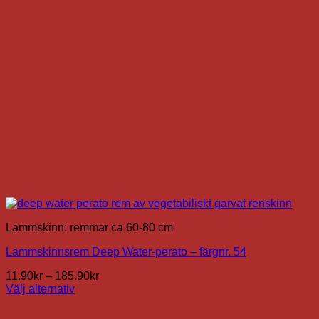
kan
väljas
på
produktsidan
Lammskinn: remmar ca 60-80 cm
Lammskinnsrem Deep Water-perato – färgnr. 54
Prisintervall:
11.90
kr
–
185.90
kr
11.90kr
Välj alternativ
Den
till
här
185.90kr