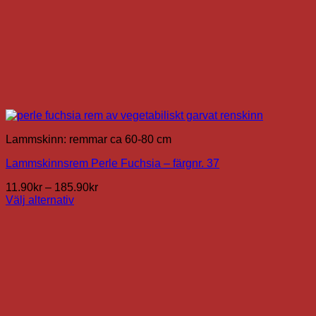
Lammskinn: remmar ca 60-80 cm
Lammskinnsrem Perle Fuchsia – färgnr. 37
Prisintervall:
11.90
kr
–
185.90
kr
11.90kr
Välj alternativ
Den
till
här
185.90kr
produkten
har
flera
varianter.
De
olika
alternativen