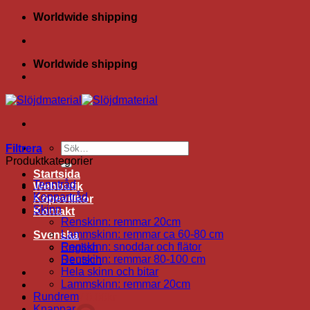
Skip
Worldwide shipping
to
content
Worldwide shipping
Sök
Filtrera
efter:
Produktkategorier
Startsida
Tenntråd
Webbutik
Koppartråd
Köpevillkor
Skinn
Kontakt
Renskinn: remmar 20cm
Lammskinn: remmar ca 60-80 cm
Svenska
Renskinn: snoddar och flätor
English
Renskinn: remmar 80-100 cm
Deutsch
Hela skinn och bitar
Lammskinn: remmar 20cm
Rundrem
Varukorg /
0.00
kr
Knappar