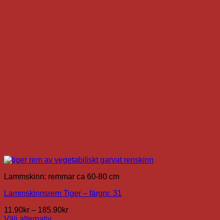
De
olika
alternativen
kan
väljas
på
produktsidan
Lammskinn: remmar ca 60-80 cm
Lammskinnsrem Tiger – färgnr. 31
Prisintervall:
11.90
kr
–
185.90
kr
11.90kr
Välj alternativ