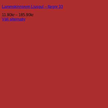
Lammskinnsrem Ljusgul – färgnr 33
Prisintervall:
11.90
kr
–
185.90
kr
11.90kr
Välj alternativ
Den
till
här
185.90kr
produkten
har
flera
varianter.
De
olika
alternativen
kan
väljas
på
produktsidan