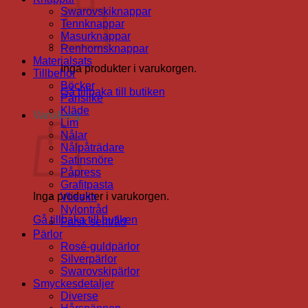
Swarovskiknappar
Tennknappar
Masurknappar
Renhornsknappar
Materialsats
Inga produkter i varukorgen.
Tillbehör
Böcker
Gå tillbaka till butiken
Pärlsilke
Kläde
Varukorg
Lim
Nålar
Nålpåträdare
Satinsnöre
Påpress
Grafitpasta
Inga produkter i varukorgen.
Vliselin
Nylontråd
Gå tillbaka till butiken
Falsk sentråd
Pärlor
Rosé-guldpärlor
Silverpärlor
Swarovskipärlor
Smyckesdetaljer
Diverse