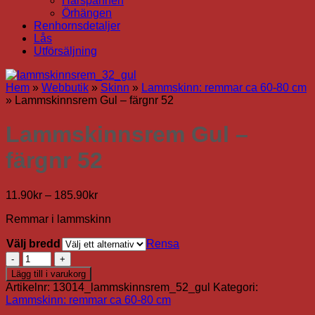
Hårspännen
Örhängen
Renhornsdetaljer
Lås
Utförsäljning
Hem
»
Webbutik
»
Skinn
»
Lammskinn: remmar ca 60-80 cm
»
Lammskinnsrem Gul – färgnr 52
Lammskinnsrem Gul –
färgnr 52
Prisintervall:
11.90
kr
–
185.90
kr
11.90kr
Remmar i lammskinn
till
185.90kr
Välj bredd
Rensa
Lammskinnsrem
Gul
Lägg till i varukorg
-
Artikelnr:
13014_lammskinnsrem_52_gul
Kategori:
färgnr
Lammskinn: remmar ca 60-80 cm
52