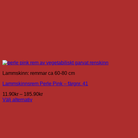
Lammskinn: remmar ca 60-80 cm
Lammskinnsrem Perle Pink – färgnr. 41
Prisintervall:
11.90
kr
–
185.90
kr
11.90kr
Välj alternativ
Den
till
här
185.90kr
produkten
har
flera
varianter.