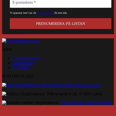
på
produktsidan
Vi spammar inte! Läs vår
integritetspolicy
för mer info.
Sidor
Integritetspolicy
Köpevillkor
Webbutik
KONTAKTA OSS
INFO@SLOJDMATERIAL.COM
Blåmesgränd 16, 97454 Luleå
FACEBOOK |
INSTAGRAM
V