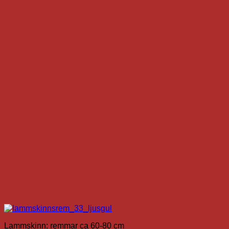
produkten
har
flera
varianter.
De
olika
alternativen
kan
väljas
på
produktsidan
Lammskinn: remmar ca 60-80 cm