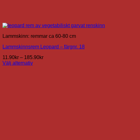
Lammskinn: remmar ca 60-80 cm
Lammskinnsrem Leopard – färgnr. 18
Prisintervall:
11.90
kr
–
185.90
kr
11.90kr
Välj alternativ
Den
till
här
185.90kr
produkten
har
flera
varianter.
De
olika
alternativen
kan
väljas
på
produktsidan