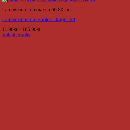
Lammskinn: remmar ca 60-80 cm
Lammskinnsrem Panter – färgnr. 24
Prisintervall:
11.90
kr
–
185.90
kr
11.90kr
Välj alternativ
Den
till
här
185.90kr
produkten
har
flera
varianter.
De
olika
alternativen
kan
väljas
på
produktsidan