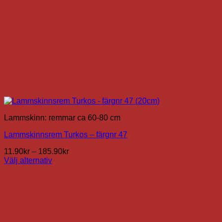
Lammskinn: remmar ca 60-80 cm
Lammskinnsrem Turkos – färgnr 47
Prisintervall:
11.90
kr
–
185.90
kr
11.90kr
Välj alternativ
Den
till
här
185.90kr
produkten
har
flera
varianter.