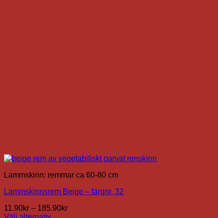
De
olika
alternativen
kan
väljas
på
produktsidan
Lammskinn: remmar ca 60-80 cm
Lammskinnsrem Beige – färgnr. 32
Prisintervall:
11.90
kr
–
185.90
kr
11.90kr
Välj alternativ