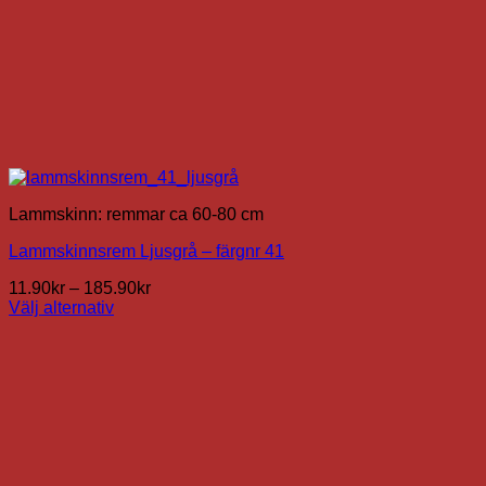
Lammskinn: remmar ca 60-80 cm
Lammskinnsrem Ljusgrå – färgnr 41
Prisintervall:
11.90
kr
–
185.90
kr
11.90kr
Välj alternativ
Den
till
här
185.90kr
produkten
har
flera
varianter.
De
olika
alternativen