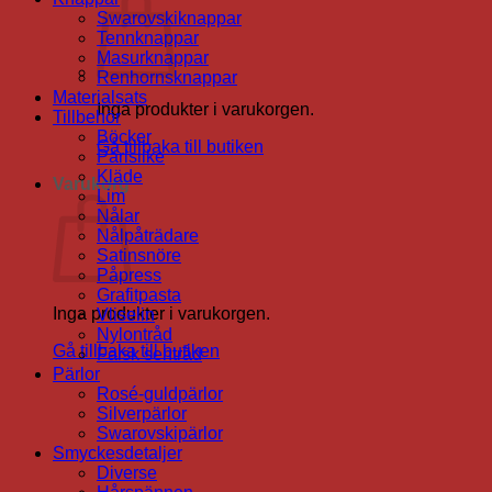
Swarovskiknappar
Tennknappar
Masurknappar
Renhornsknappar
Materialsats
Inga produkter i varukorgen.
Tillbehör
Böcker
Gå tillbaka till butiken
Pärlsilke
Kläde
Varukorg
Lim
Nålar
Nålpåträdare
Satinsnöre
Påpress
Grafitpasta
Inga produkter i varukorgen.
Vliselin
Nylontråd
Gå tillbaka till butiken
Falsk sentråd
Pärlor
Rosé-guldpärlor
Silverpärlor
Swarovskipärlor
Smyckesdetaljer
Diverse