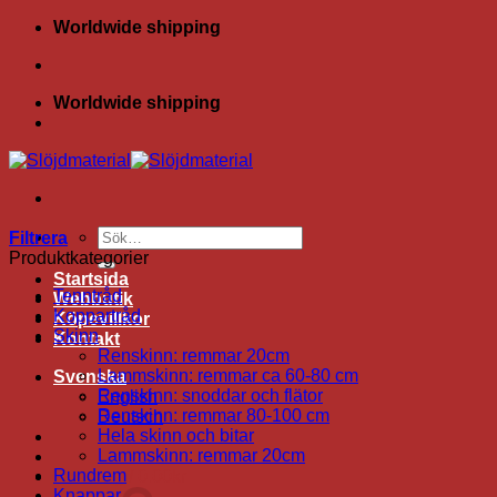
Skip
Worldwide shipping
to
content
Worldwide shipping
Sök
Filtrera
efter:
Produktkategorier
Startsida
Tenntråd
Webbutik
Koppartråd
Köpevillkor
Skinn
Kontakt
Renskinn: remmar 20cm
Lammskinn: remmar ca 60-80 cm
Svenska
Renskinn: snoddar och flätor
English
Renskinn: remmar 80-100 cm
Deutsch
Hela skinn och bitar
Lammskinn: remmar 20cm
Rundrem
Varukorg /
0.00
kr
Knappar