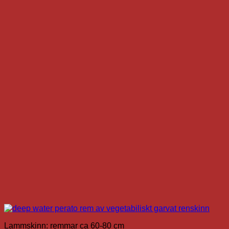
produkten
har
flera
varianter.
De
olika
alternativen
kan
väljas
på
produktsidan
Lammskinn: remmar ca 60-80 cm