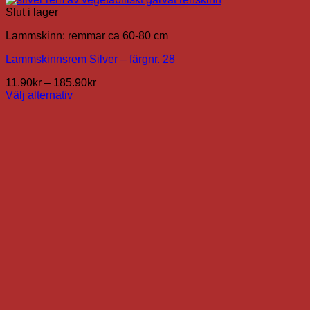
Slut i lager
Lammskinn: remmar ca 60-80 cm
Lammskinnsrem Silver – färgnr. 28
Prisintervall:
11.90
kr
–
185.90
kr
11.90kr
Välj alternativ
Den
till
här
185.90kr
produkten
har
flera
varianter.
De
olika
alternativen
kan
väljas
på
produktsidan