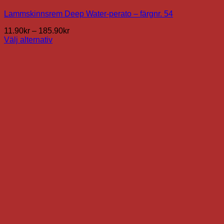
Lammskinnsrem Deep Water-perato – färgnr. 54
Prisintervall:
11.90
kr
–
185.90
kr
11.90kr
Välj alternativ
Den
till
här
185.90kr
produkten
har
flera
varianter.
De
olika
alternativen
kan
väljas
på
produktsidan