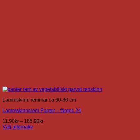
kan
väljas
på
produktsidan
Lammskinn: remmar ca 60-80 cm
Lammskinnsrem Panter – färgnr. 24
Prisintervall:
11.90
kr
–
185.90
kr
11.90kr
Välj alternativ
Den
till
här
185.90kr