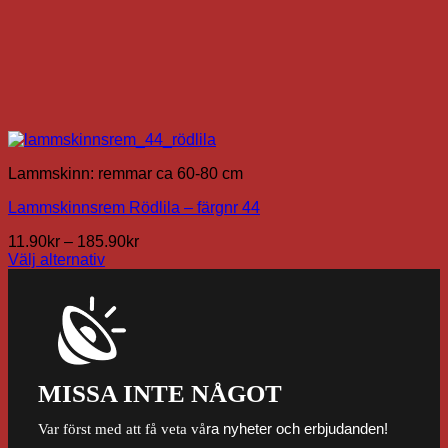
Lammskinn: remmar ca 60-80 cm
Lammskinnsrem Rödlila – färgnr 44
Prisintervall:
11.90
kr
–
185.90
kr
11.90kr
Välj alternativ
Den
till
här
185.90kr
produkten
har
flera
varianter.
De
MISSA INTE NÅGOT
olika
alternativen
ra nyheter och erbjudanden!
Var först med att få veta vå
kan