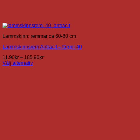
Lammskinn: remmar ca 60-80 cm
Lammskinnsrem Antracit – färgnr 40
Prisintervall:
11.90
kr
–
185.90
kr
11.90kr
Välj alternativ
Den
till
här
185.90kr
produkten
har
flera
varianter.
De
olika
alternativen
kan
väljas
på
produktsidan