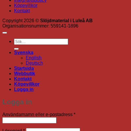
Integritetspolicy
Köpevillkor
Kontakt
Copyright 2026 ©
Slöjdmaterial i Luleå AB
Organisationsnummer: 559141-1896
Sök
efter:
Svenska
English
Deutsch
Startsida
Webbutik
Kontakt
Köpevillkor
Logga in
Logga in
Obligatoriskt
Användarnamn eller e-postadress
*
Obligatoriskt
Lösenord
*