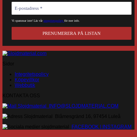
väljas
på
produktsidan
Vi spammar inte! Läs vår
integritetspolicy
för mer info.
Sidor
Integritetspolicy
Köpevillkor
Webbutik
KONTAKTA OSS
INFO@SLOJDMATERIAL.COM
Blåmesgränd 16, 97454 Luleå
FACEBOOK |
INSTAGRAM
V