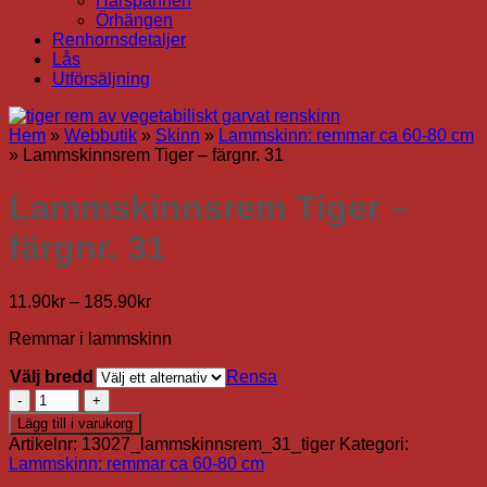
Hårspännen
Örhängen
Renhornsdetaljer
Lås
Utförsäljning
Hem
»
Webbutik
»
Skinn
»
Lammskinn: remmar ca 60-80 cm
»
Lammskinnsrem Tiger – färgnr. 31
Lammskinnsrem Tiger –
färgnr. 31
Prisintervall:
11.90
kr
–
185.90
kr
11.90kr
Remmar i lammskinn
till
185.90kr
Välj bredd
Rensa
Lammskinnsrem
Tiger
Lägg till i varukorg
-
Artikelnr:
13027_lammskinnsrem_31_tiger
Kategori:
färgnr.
Lammskinn: remmar ca 60-80 cm
31