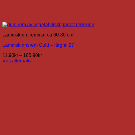
Lammskinn: remmar ca 60-80 cm
Lammskinnsrem Guld – färgnr. 27
Prisintervall:
11.90
kr
–
185.90
kr
11.90kr
Välj alternativ
Den
till
här
185.90kr
produkten
har
flera
varianter.
De
olika
alternativen
kan
väljas
på
produktsidan