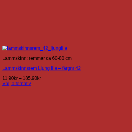
Lammskinn: remmar ca 60-80 cm
Lammskinnsrem Ljung lila – färgnr 42
Prisintervall:
11.90
kr
–
185.90
kr
11.90kr
Välj alternativ
Den
till
här
185.90kr
produkten
har
flera
varianter.
De
olika
alternativen