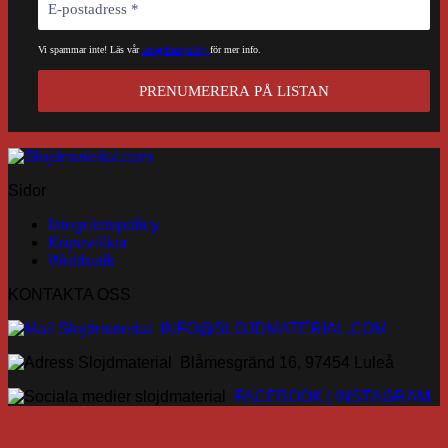
på
produktsidan
Vi spammar inte! Läs vår
integritetspolicy
för mer info.
Sidor
Integritetspolicy
Köpevillkor
Webbutik
KONTAKTA OSS
INFO@SLOJDMATERIAL.COM
Blåmesgränd 16, 97454 Luleå
FACEBOOK |
INSTAGRAM
V