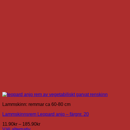
De
olika
alternativen
kan
väljas
på
produktsidan
Lammskinn: remmar ca 60-80 cm
Lammskinnsrem Leopard anjo – färgnr. 20
Prisintervall:
11.90
kr
–
185.90
kr
11.90kr
Välj alternativ