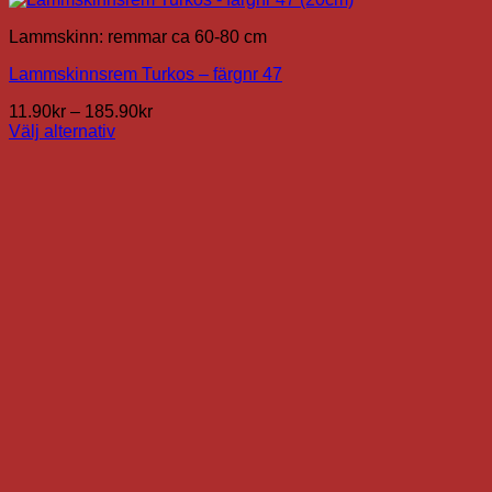
Lammskinn: remmar ca 60-80 cm
Lammskinnsrem Turkos – färgnr 47
Prisintervall:
11.90
kr
–
185.90
kr
11.90kr
Välj alternativ
Den
till
här
185.90kr
produkten
har
flera
varianter.
De
olika
alternativen
kan
väljas
på
produktsidan