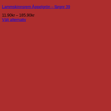
Lammskinnsrem Äppelgrön – färgnr 39
Prisintervall:
11.90
kr
–
185.90
kr
11.90kr
Välj alternativ
Den
till
här
185.90kr
produkten
har
flera
varianter.
De
olika
alternativen
kan
väljas
på
produktsidan