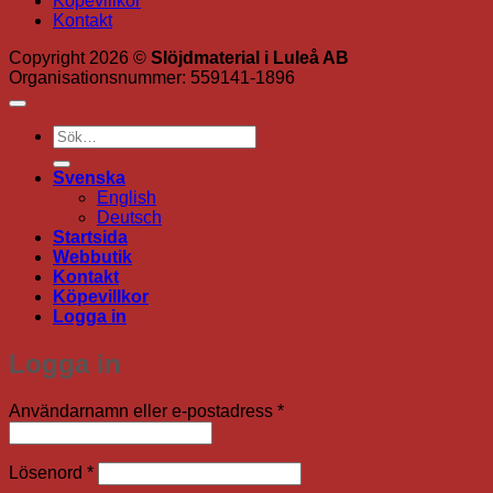
Köpevillkor
Kontakt
Copyright 2026 ©
Slöjdmaterial i Luleå AB
Organisationsnummer: 559141-1896
Sök
efter:
Svenska
English
Deutsch
Startsida
Webbutik
Kontakt
Köpevillkor
Logga in
Logga in
Obligatoriskt
Användarnamn eller e-postadress
*
Obligatoriskt
Lösenord
*