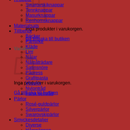
Swarovskiknappar
Tennknappar
Masurknappar
Renhornsknappar
Materialsats
Inga produkter i varukorgen.
Tillbehör
Böcker
Gå tillbaka till butiken
Pärlsilke
Kläde
Varukorg
Lim
Nålar
Nålpåträdare
Satinsnöre
Påpress
Grafitpasta
Inga produkter i varukorgen.
Vliselin
Nylontråd
Gå tillbaka till butiken
Falsk sentråd
Pärlor
Rosé-guldpärlor
Silverpärlor
Swarovskipärlor
Smyckesdetaljer
Diverse