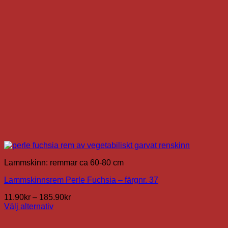
kan
väljas
på
produktsidan
Lammskinn: remmar ca 60-80 cm
Lammskinnsrem Perle Fuchsia – färgnr. 37
Prisintervall:
11.90
kr
–
185.90
kr
11.90kr
Välj alternativ
Den
till
här
185.90kr