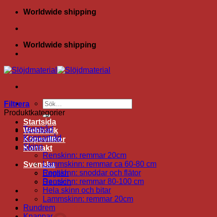
Skip
Worldwide shipping
to
content
Worldwide shipping
Sök
Filtrera
efter:
Produktkategorier
Startsida
Tenntråd
Webbutik
Koppartråd
Köpevillkor
Skinn
Kontakt
Renskinn: remmar 20cm
Lammskinn: remmar ca 60-80 cm
Svenska
Renskinn: snoddar och flätor
English
Renskinn: remmar 80-100 cm
Deutsch
Hela skinn och bitar
Lammskinn: remmar 20cm
Rundrem
Varukorg /
0.00
kr
Knappar