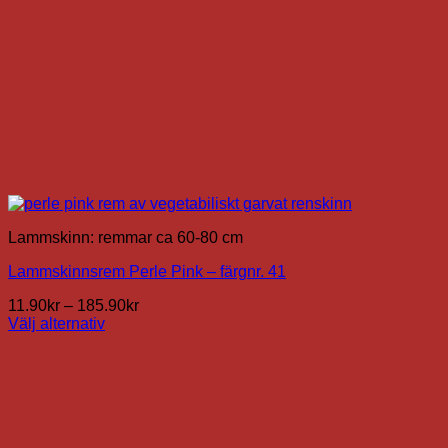
Lammskinn: remmar ca 60-80 cm
Lammskinnsrem Perle Pink – färgnr. 41
Prisintervall:
11.90
kr
–
185.90
kr
11.90kr
Välj alternativ
Den
till
här
185.90kr
produkten
har
flera
varianter.