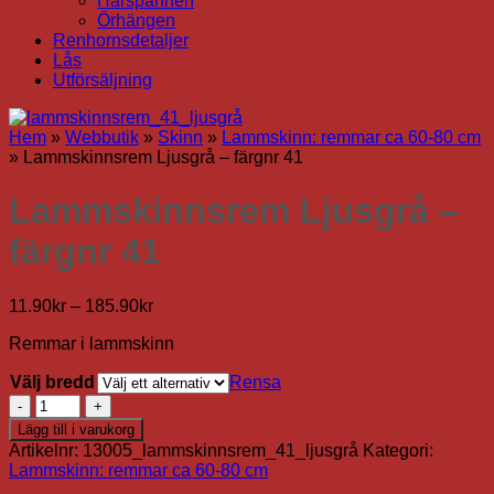
Hårspännen
Örhängen
Renhornsdetaljer
Lås
Utförsäljning
Hem
»
Webbutik
»
Skinn
»
Lammskinn: remmar ca 60-80 cm
»
Lammskinnsrem Ljusgrå – färgnr 41
Lammskinnsrem Ljusgrå –
färgnr 41
Prisintervall:
11.90
kr
–
185.90
kr
11.90kr
Remmar i lammskinn
till
185.90kr
Välj bredd
Rensa
Lammskinnsrem
Ljusgrå
Lägg till i varukorg
-
Artikelnr:
13005_lammskinnsrem_41_ljusgrå
Kategori:
färgnr
Lammskinn: remmar ca 60-80 cm
41