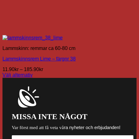
Lammskinn: remmar ca 60-80 cm
Lammskinnsrem Lime – färgnr 38
Prisintervall:
11.90
kr
–
185.90
kr
11.90kr
Välj alternativ
Den
till
här
185.90kr
produkten
har
flera
varianter.
De
MISSA INTE NÅGOT
olika
alternativen
ra nyheter och erbjudanden!
Var först med att få veta vå
kan
väljas