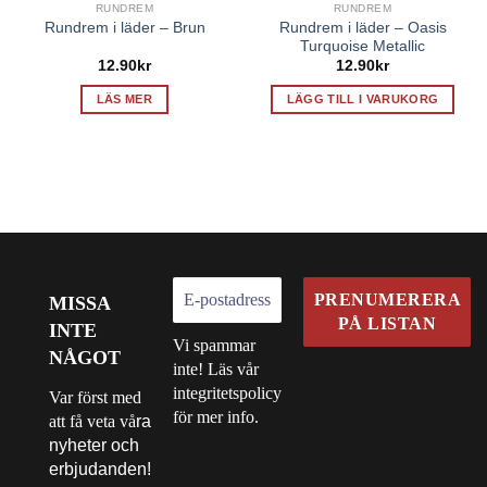
RUNDREM
RUNDREM
Rundrem i läder – Oasis
Rundrem i läder – Brun
Turquoise Metallic
12.90
kr
12.90
kr
LÄS MER
LÄGG TILL I VARUKORG
MISSA
INTE
Vi spammar
NÅGOT
inte! Läs vår
integritetspolicy
Var först med
för mer info.
att få veta vå
ra
nyheter och
erbjudanden!