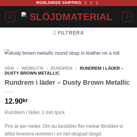
WORLDWIDE SHIPPING
Skip
to
content
FILTRERA
HEM
»
WEBBUTIK
»
RUNDREM
»
RUNDREM I LÄDER –
DUSTY BROWN METALLIC
Rundrem i läder – Dusty Brown Metallic
12.90
kr
Rundrem i läder, 1 mm tjock
Pris är per meter. Om du beställer fler metrar försöker vi
alltid leverera remmen i en hel okapad längd.