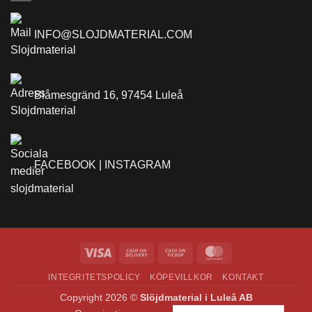
INFO@SLOJDMATERIAL.COM
Blåmesgränd 16, 97454 Luleå
FACEBOOK |
INSTAGRAM
Visa
Cash
Cash
MasterCard
On
on
INTEGRITETSPOLICY
KÖPEVILLKOR
KONTAKT
Delivery
Pickup
Copyright 2026 ©
Slöjdmaterial i Luleå AB