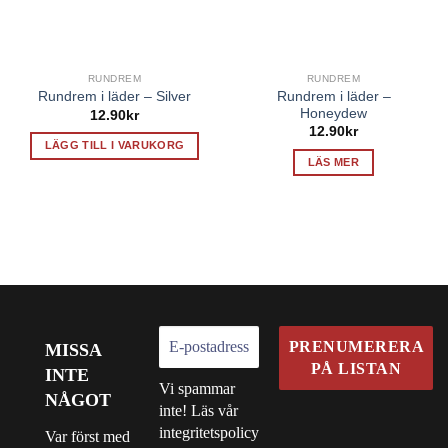
RUNDREM
RUNDREM
Rundrem i läder –
Rundrem i läder – Silver
Honeydew
12.90
kr
12.90
kr
LÄGG TILL I VARUKORG
LÄS MER
MISSA
INTE
Vi spammar
NÅGOT
inte! Läs vår
integritetspolicy
Var först med