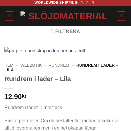
WORLDWIDE SHIPPING
Skip
to
content
FILTRERA
HEM
»
WEBBUTIK
»
RUNDREM
»
RUNDREM I LÄDER –
LILA
Rundrem i läder – Lila
12.90
kr
Rundrem i läder, 1 mm tjock
Pris är per meter. Om du beställer fler metrar försöker vi
alltid leverera remmen i en hel okapad längd.