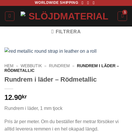
WORLDWIDE SHIPPING
Skip
to
content
FILTRERA
HEM
»
WEBBUTIK
»
RUNDREM
»
RUNDREM I LÄDER –
RÖDMETALLIC
Rundrem i läder – Rödmetallic
12.90
kr
Rundrem i läder, 1 mm tjock
Pris är per meter. Om du beställer fler metrar försöker vi
alltid leverera remmen i en hel okapad längd.