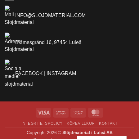
INFO@SLOJDMATERIAL.COM
Blåmesgränd 16, 97454 Luleå
FACEBOOK |
INSTAGRAM
Visa
Cash
Cash
MasterCard
On
on
INTEGRITETSPOLICY
KÖPEVILLKOR
KONTAKT
Delivery
Pickup
Copyright 2026 ©
Slöjdmaterial i Luleå AB