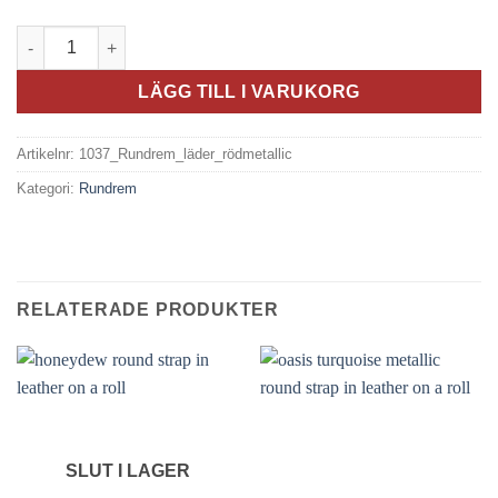
Rundrem i läder - Rödmetallic mängd
LÄGG TILL I VARUKORG
Artikelnr:
1037_Rundrem_läder_rödmetallic
Kategori:
Rundrem
RELATERADE PRODUKTER
SLUT I LAGER