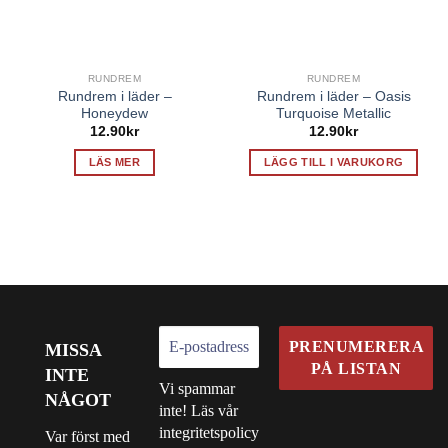
RUNDREM
RUNDREM
Rundrem i läder –
Rundrem i läder – Oasis
Honeydew
Turquoise Metallic
12.90
kr
12.90
kr
LÄS MER
LÄGG TILL I VARUKORG
MISSA
INTE
Vi spammar
NÅGOT
inte! Läs vår
integritetspolicy
Var först med